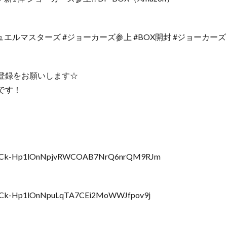
マ #デュエルマスターズ #ジョーカーズ参上 #BOX開封 #ジョーカ
登録をお願いします☆
です！
st=PLCk-Hp1lOnNpjvRWCOAB7NrQ6nrQM9RJm
t=PLCk-Hp1lOnNpuLqTA7CEi2MoWWJfpov9j