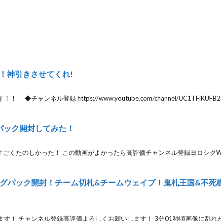
！神引きさせてくれ!
ンネル登録 https://www.youtube.com/channel/UC1TFiKUFB2n
パック開封してみた！
すごくたのしかった！ この動画がよかったら高評価チャンネル登録ヨロシクWU
グパック開封！チーム切札&チームウェイブ！鬼札王国&不死樹
す！ チャンネル登録高評価よろしくお願いします！ 3分01秒頃画像に乱れ