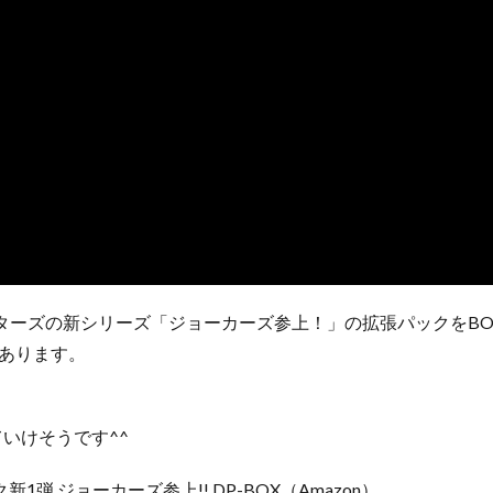
マスターズの新シリーズ「ジョーカーズ参上！」の拡張パックをB
クあります。
いけそうです^^
1弾 ジョーカーズ参上!! DP-BOX（Amazon）