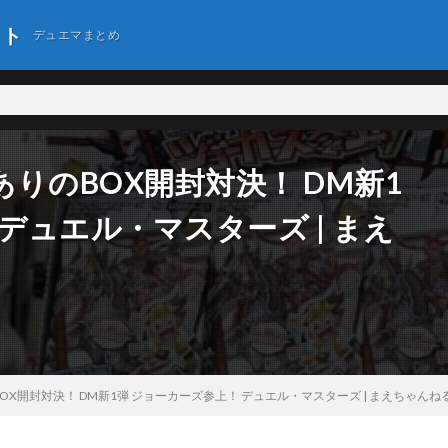
イト
デュエマまとめ
りのBOX開封対決！ DM新1
デュエル・マスターズ | まえ
X開封対決！ DM新1弾 ジョーカーズ参上！ デュエル・マスターズ | まえちゃんね