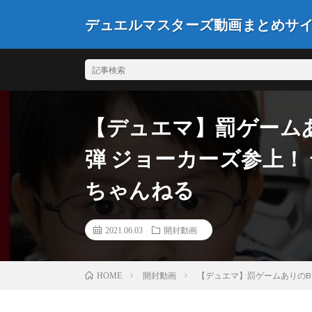
デュエルマスターズ動画まとめサ
【デュエマ】罰ゲームあ
弾 ジョーカーズ参上！ 
ちゃんねる
2021.06.03
開封動画
開封動画
【デュエマ】罰ゲームありのBO
HOME