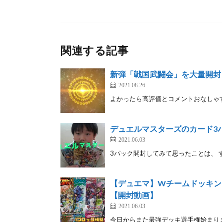
関連する記事
新弾「戦国武闘会」を大量開封
2021.08.26
よかったら高評価とコメントおなしゃす！！ ◆チャ
デュエルマスターズのカード3
2021.06.03
3パック開封してみて思ったことは、 
【デュエマ】Wチームドッキン
【開封動画】
2021.06.03
今日からまた最強デッキ選手権始まりま