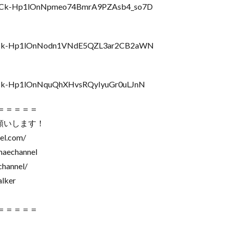
t=PLCk-Hp1lOnNpmeo74BmrA9PZAsb4_so7D
t=PLCk-Hp1lOnNodn1VNdE5QZL3ar2CB2aWN
PLCk-Hp1lOnNquQhXHvsRQyIyuGr0uLJnN
＝＝＝＝＝
願いします！
l.com/
aechannel
hannel/
lker
＝＝＝＝＝