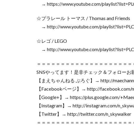
→ https://www.youtube.com/playlist?lis
☆プラレール トーマス / Thomas and Friends
→ http://www.youtube.com/playlist?lis
☆レゴ / LEGO
→ http://www.youtube.com/playlist?list=
＝＝＝＝＝＝＝＝＝＝＝＝＝＝＝＝＝＝＝＝
SNSやってます！是非チェック＆フォローお
【まえちゃんねる ぶろぐ】→ http://maechanne
【Facebookページ】→ http://facebook.com/m
【Google+】→ https://plus.google.com/+Maec
【Instagram】→ http://instagram.com/n_skywa
【Twitter】→ http://twitter.com/n_skywalker
＝＝＝＝＝＝＝＝＝＝＝＝＝＝＝＝＝＝＝＝