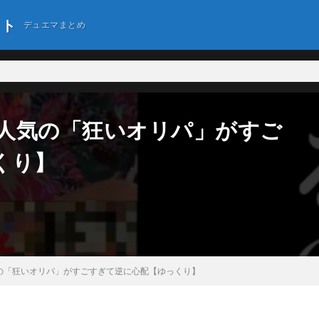
イト
デュエマまとめ
超人気の「狂いオリパ」がすご
くり】
気の「狂いオリパ」がすごすぎて逆に心配【ゆっくり】