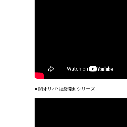
■ 闇オリパ･福袋開封シリーズ