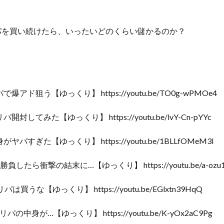
パを買い続けたら、いったいどのくらい儲かるのか？
う【ゆっくり】 https://youtu.be/TO0g-wPMOe4
みた【ゆっくり】 https://youtu.be/lvY-Cn-pYYc
た【ゆっくり】 https://youtu.be/1BLLfOMeM3I
衝撃の結末に…【ゆっくり】 https://youtu.be/a-ozu1I
な【ゆっくり】 https://youtu.be/EGlxtn39HqQ
身が…【ゆっくり】 https://youtu.be/K-yOx2aC9Pg