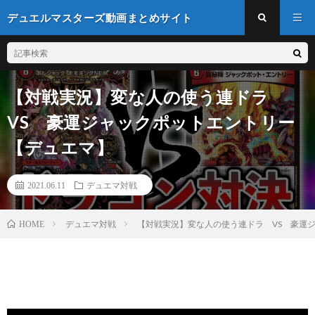
デュエルマスターズ動画まとめサイト
【対戦実況】変な人の使う連ドラ
VS 豪運ジャックポットエントリー
【デュエマ】
2021.06.11
デュエマ対戦
デュエマ対戦
【対戦実況】変な人の使う連ドラ VS 豪運
HOME