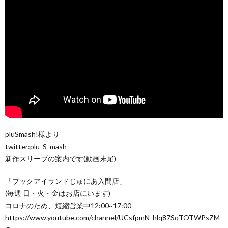
pluSmash!様より
twitter:plu_S_mash
新作スリーブの案内です(動画末尾)
「ブックアイランドじゅにあ入間店」
(毎週 日・火・金はお店にいます)
コロナのため、短縮営業中12:00~17:00
https://www.youtube.com/channel/UCsfpmN_hlq87SqTOTWPsZM