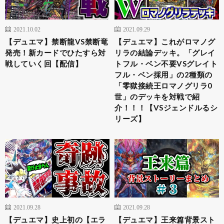
2021.10.02
2021.09.29
【デュエマ】禁断龍VS禁断竜
【デュエマ】これがロマノグ
発売！新カードでひたすら対
リラの結論デッキ。「グレイ
戦していく回【配信】
トフル・ベン不要VSグレイト
フル・ベン採用」の2種類の
「零獄接続王ロマノグリラ0
世」のデッキを対戦で紹
介！！！【VSジェンドルるシ
リーズ】
2021.09.28
2021.09.28
【デュエマ】史上初の【エラ
【デュエマ】王来篇背景スト