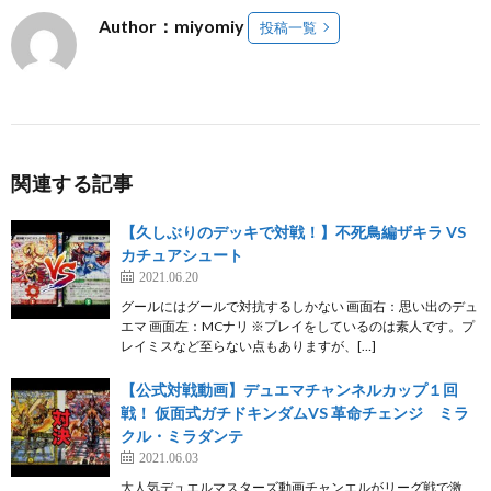
Author：miyomiy
投稿一覧
関連する記事
【久しぶりのデッキで対戦！】不死鳥編ザキラ VS
カチュアシュート
2021.06.20
グールにはグールで対抗するしかない 画面右：思い出のデュ
エマ 画面左：MCナリ ※プレイをしているのは素人です。プ
レイミスなど至らない点もありますが、[…]
【公式対戦動画】デュエマチャンネルカップ１回
戦！ 仮面式ガチドキンダムVS 革命チェンジ ミラ
クル・ミラダンテ
2021.06.03
大人気デュエルマスターズ動画チャンエルがリーグ戦で激