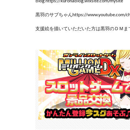
blog https://kurohablog.wixsite.com/mysite
黒羽のサブちゃんhttps://www.youtube.com/chan
支援絵を描いていただいた方は黒羽のＤＭま