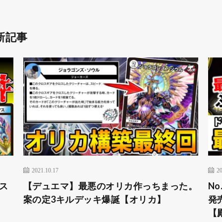
新記事
2021.10.17
20
ス
【デュエマ】最悪のオリカ作っちまった。
N
案の定3キルデッキ爆誕【オリカ】
発
【