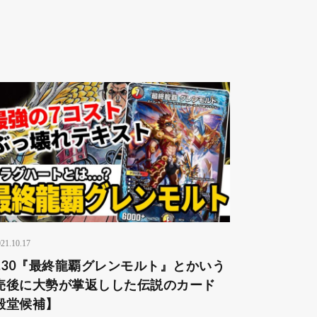
21.10.17
o.30『最終龍覇グレンモルト』とかいう
売後に大勢が掌返しした伝説のカード
殿堂候補】