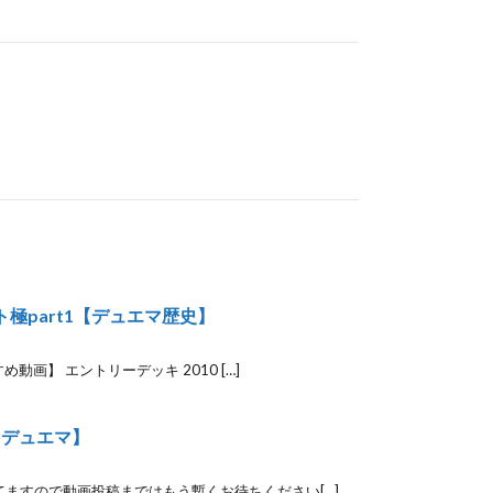
極part1【デュエマ歴史】
画】 エントリーデッキ 2010 […]
【デュエマ】
ますので動画投稿まではもう暫くお待ちください[…]