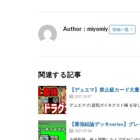
Author：miyomiy
投稿一覧
関連する記事
【デュエマ】禁止級カード大量！
2021.10.07
デュエマ の 超戦ガイネクスト極 を珍
【最強結論デッキseries】
2021.07.04
※撮影後、色々調整したんですがこの