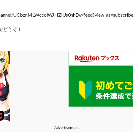
nel/UCbznMLWccolWJHZlUs0nhEw/feed?view_as=subscribe
でどうぞ！
Advertisement