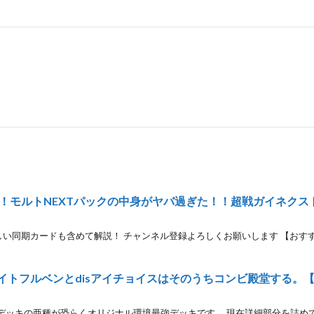
モルトNEXTパックの中身がヤバ過ぎた！！超戦ガイネクスト
しい同期カードも含めて解説！ チャンネル登録よろしくお願いします 【おすすめ動
グレイトフルベンとdisアイチョイスはそのうちコンビ殿堂する。
デッキの亜種が恐らくオリジナル環境最強デッキです。 現在詳細部分を詰めて