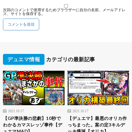
次回のコメントで使用するためブラウザーに自分の名前、メールアドレ
ス、サイトを保存する。
デュエマ情報
カテゴリの最新記事
2021.10.17
2021.10.17
【GP準決勝の悲劇】10秒で
【デュエマ】最悪のオリカ作
わかるカマスレッゾ事件【デ
っちまった。案の定3キルデ
ュエマMAD】
ッキ爆誕【オリカ】