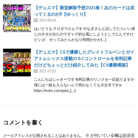
【デュエマ】殿堂解除予想2021春！あのカードは戻
ってくるのか⁉【ゆっくり】
2021.06.04
はいどうも クロダマさんです やなぎさんと話してたらいい感
じのネタが出たのでギャグ的な風にしようとしてたんですけ
ど いざ、やってみたらかなり時間がかか[…]
【デュエマ】CSで優勝したグレイトフルベンとガイ
アトムシックス搭載の５Cコントロールを有料記事
だけどちょっとだけ紹介してみた【CS優勝構築】
2021.07.03
こんにちはじゃきーです 有料記事のリンクを一応貼りますが
僕には一銭も入らないんで買わなくても大丈夫ですw
https://note.com/pata_[…]
コメントを書く
※
が付いている欄は必須項
メールアドレスが公開されることはありません。