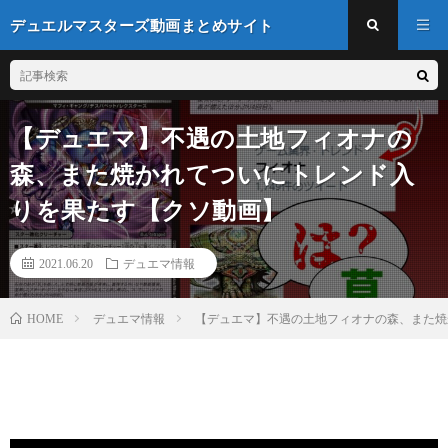
デュエルマスターズ動画まとめサイト
【デュエマ】不遇の土地フィオナの
森、また焼かれてついにトレンド入
りを果たす【クソ動画】
2021.06.20
デュエマ情報
デュエマ情報
【デュエマ】不遇の土地フィオナの森、また焼
HOME