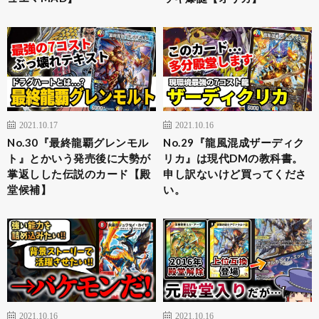
2021.10.17
2021.10.16
No.30『最終龍覇グレンモル
No.29『龍風混成ザーディク
ト』とかいう発売後に大勢が
リカ』は現代DMの教科書。
掌返しした伝説のカード【殿
申し訳ないけど買ってくださ
堂候補】
い。
2021.10.16
2021.10.16