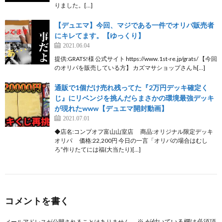
りました。[…]
【デュエマ】今回、マジである一件でオリパ販売者
にキレてます。【ゆっくり】
2021.06.04
提供:GRATS!様 公式サイト https://www.1st-re.jp/grats/ 【今回
のオリパを販売している方】 カズマサショップさん h[…]
通販で1個だけ売れ残ってた『2万円デッキ確定く
じ』にリベンジを挑んだらまさかの環境最強デッキ
が現れたwww【デュエマ開封動画】
2021.07.01
◆店名:コンプオフ富山山室店 商品:オリジナル限定デッキ
オリパ 価格:22,200円 今日の一言「オリパの場合はむし
ろ“作りたてには福(大当たり)[…]
コメントを書く
※
が付いている欄は必須項
メールアドレスが公開されることはありません。