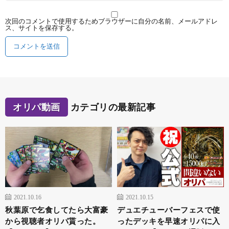
次回のコメントで使用するためブラウザーに自分の名前、メールアドレ
ス、サイトを保存する。
オリパ動画
カテゴリの最新記事
2021.10.16
2021.10.15
秋葉原で乞食してたら大富豪
デュエチューバーフェスで使
から視聴者オリパ貰った。
ったデッキを早速オリパに入