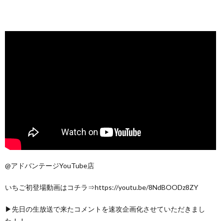
@アドバンテージYouTube店
いちご初登場動画はコチラ⇒https://youtu.be/8NdBOODz8ZY
▶先日の生放送で来たコメントを速攻企画化させていただきまし
た！！