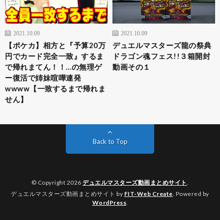
2021.10.09
2021.10.09
【ポケカ】相方と『予算20万
デュエルマスターズ龍の祭典
円でカード完全一致』するま
ドラゴン魂フェス!!３箱開封
で帰れまてん！！…の無理ゲ
動画その１
ー復活で姉妹喧嘩連発
wwww【一致するまで帰れま
せん】
Back to Top
© Copyright 2026
デュエルマスターズ動画まとめサイト
.
デュエルマスターズ動画まとめサイト by
FIT-Web Create
. Powered by
WordPress
.