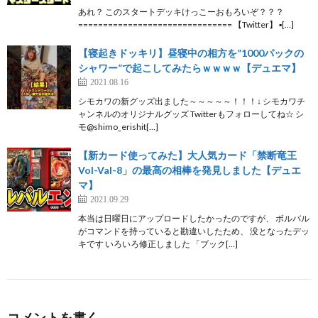
あれ？ このスタートデッキけっこーおもろいぞ？？？
=============================== 【Twitter】 ▪[…]
【寝起きドッキリ】昼寝中の相方を”1000パックの
シャワー”で起こしてみたらｗｗｗｗ【デュエマ】
2021.08.16
シモカワの新グッズ出ました～～～～～！！！↓ シモカワチ
ャンネルのオリジナルグッズ Twitterもフォローしてね☆ シ
モ@shimo_erishit[…]
【新カード使ってみた】大人気カード「禁断竜王
Vol-Val-8」の最高の相棒を発見しました【デュエ
マ】
2021.09.29
本当は日曜日にアップロードしたかったのですが、 ボルバル
がコマンドを持っていると勘違いしたため、 没となったデッ
キです いろいろ修正しました 「ブック[…]
コメントを書く