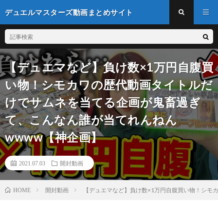
デュエルマスターズ動画まとめサイト
【デュエマなど】負け数×1万円自腹買
い物！シモカワの歴代動画タイトルだ
けでサムネを当てる企画が鬼畜過ぎ
て、こんなん誰が当てれんねん
wwww【神企画】
2021.07.03
開封動画
開封動画
【デュエマなど】負け数×1万円自腹買い物！シモ
HOME