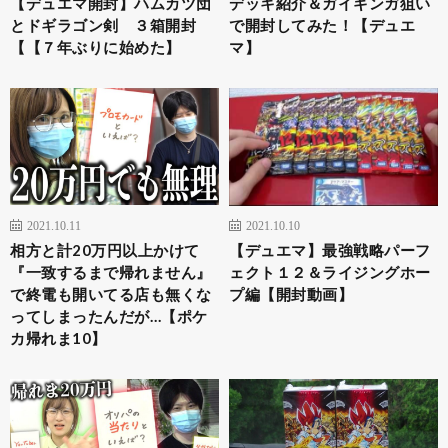
【デュエマ開封】ハムカツ団
デッキ紹介＆ガイギンガ狙い
とドギラゴン剣 ３箱開封
で開封してみた！【デュエ
【【７年ぶりに始めた】
マ】
2021.10.11
2021.10.10
相方と計20万円以上かけて
【デュエマ】最強戦略パーフ
『一致するまで帰れません』
ェクト１２＆ライジングホー
で終電も開いてる店も無くな
プ編【開封動画】
ってしまったんだが…【ポケ
カ帰れま10】