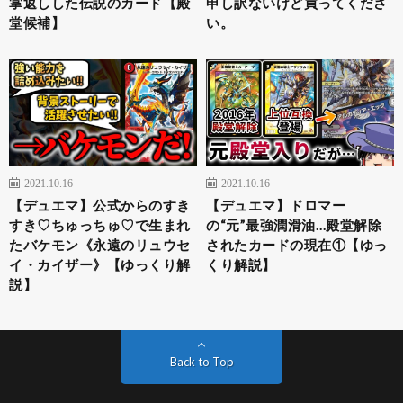
掌返しした伝説のカード【殿
申し訳ないけど買ってくださ
堂候補】
い。
2021.10.16
2021.10.16
【デュエマ】公式からのすき
【デュエマ】ドロマー
すき♡ちゅっちゅ♡で生まれ
の“元”最強潤滑油…殿堂解除
たバケモン《永遠のリュウセ
されたカードの現在①【ゆっ
イ・カイザー》【ゆっくり解
くり解説】
説】
Back to Top