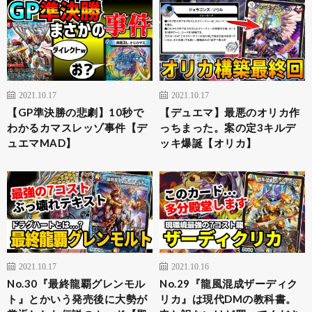
2021.10.17
2021.10.17
【GP準決勝の悲劇】10秒で
【デュエマ】最悪のオリカ作
わかるカマスレッゾ事件【デ
っちまった。案の定3キルデ
ュエマMAD】
ッキ爆誕【オリカ】
2021.10.17
2021.10.16
No.30『最終龍覇グレンモル
No.29『龍風混成ザーディク
ト』とかいう発売後に大勢が
リカ』は現代DMの教科書。