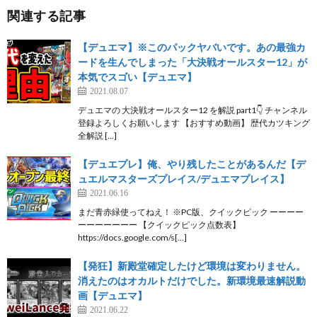
関連する記事
【デュエマ】※このパックヤバいです。あの最強カ
ードを生んでしまった「大決戦オールスター12」が
本気でスゴい【デュエマ】
2021.08.07
デュエマの 大決戦オールスター12 を解説 part1👇 チャンネル
登録よろしくお願いします 【おすすめ動画】 歴代カツキング
全解説 […]
【デュエプレ】俺、やり残したことがあるんだ【デ
ュエルマスターズプレイス/デュエマプレイス】
2021.06.16
まだ青赤緑使ってねえ！ ※PC版、クイックピック ーーーー
ーーーーーーー 【クイックピック点数表】
https://docs.google.com/s[…]
【発狂】新殿堂確定したけど環境は変わりません。
消えたのはオカルトだけでした。新環境最速解説動
画【デュエマ】
2021.06.22