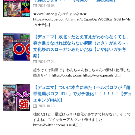
2021.08.08
★ZweiLanceさんのチャンネル★
https://youtube.com/channel/UCgo6OjaW8C8kghG0SHwMs
JA ★チ[…]
【デュエマ】敗北～たとえ答えがわからなくても、
突き進まなければならない瞬間（とき）がある～←
文化祭のスローガンみたいだね【いやほいガチ考
察】
2021.07.24
超やけくそ動画です わんちゃんねこちゃんの素材↓ 使用した
動画サイト https://pixabay.com https://www.pexels.c[…]
【デュエマ】ついに本当に来た！ヘルボロフが「超
罪龍覇ボロフHELL」でガチ強化！！！！！！【デュ
エキングMAX】
2021.10.13
強化だけど、最近ひっそり強化が多すぎて枠がない。そうで
すよね。 ツイッターアカウント作りました
https://twitter.com/Casual_[…]