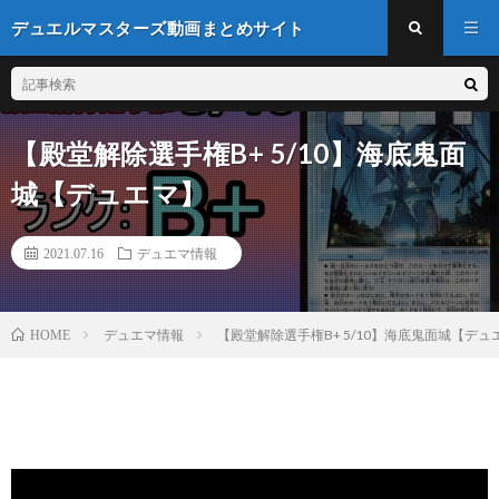
デュエルマスターズ動画まとめサイト
【殿堂解除選手権B+ 5/10】海底鬼面
城【デュエマ】
2021.07.16
デュエマ情報
デュエマ情報
【殿堂解除選手権B+ 5/10】海底鬼面城【デュ
HOME