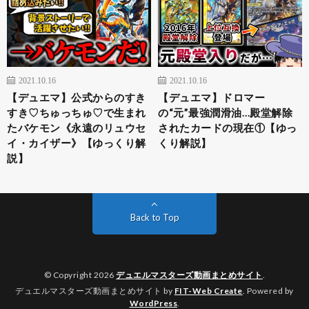
2021.10.16
2021.10.16
【デュエマ】公式からのすき
【デュエマ】ドロマー
すき♡ちゅっちゅ♡で生まれ
の“元”最強潤滑油…殿堂解除
たバケモン《永遠のリュウセ
されたカードの現在①【ゆっ
イ・カイザー》【ゆっくり解
くり解説】
説】
Back to Top
© Copyright 2026
デュエルマスターズ動画まとめサイト
.
デュエルマスターズ動画まとめサイト by
FIT-Web Create
. Powered by
WordPress
.