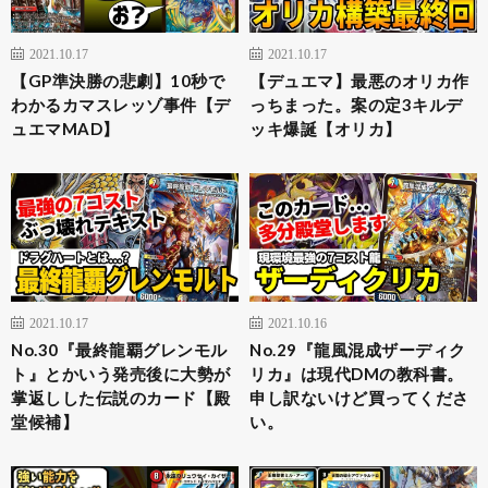
2021.10.17
2021.10.17
【GP準決勝の悲劇】10秒で
【デュエマ】最悪のオリカ作
わかるカマスレッゾ事件【デ
っちまった。案の定3キルデ
ュエマMAD】
ッキ爆誕【オリカ】
2021.10.17
2021.10.16
No.30『最終龍覇グレンモル
No.29『龍風混成ザーディク
ト』とかいう発売後に大勢が
リカ』は現代DMの教科書。
掌返しした伝説のカード【殿
申し訳ないけど買ってくださ
堂候補】
い。