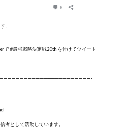
ます。
rで #最強戦略決定戦20th を付けてツイート
———————————————————————-
nd_
認配信者として活動しています。