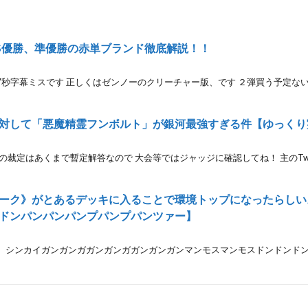
S優勝、準優勝の赤単ブランド徹底解説！！
37秒字幕ミスです 正しくはゼンノーのクリーチャー版、です ２弾買う予定ない
対して「悪魔精霊フンボルト」が銀河最強すぎる件【ゆっくり
はあくまで暫定解答なので 大会等ではジャッジに確認してね！ 主のTwitter→htt
ーク》がとあるデッキに入ることで環境トップになったらしい
ドンパンパンパンプパンプパンツァー】
カイガンガンガガンガンガガンガンガンマンモスマンモスドンドンドン吸い込むナウ h