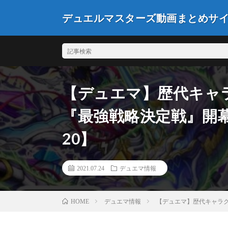
デュエルマスターズ動画まとめサ
【デュエマ】歴代キャ
『最強戦略決定戦』開幕
20】
2021.07.24
デュエマ情報
デュエマ情報
【デュエマ】歴代キャラク
HOME