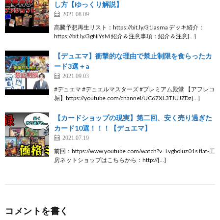
し方【ゆっくり解説】
2021.08.09
高騰予想再生リスト：https://bit.ly/31Iasma デッキ紹介：
https://bit.ly/3gNiYsM 紹介＆注意事項：紹介＆注意[…]
【デュエマ】衝撃的な理由で禁止制限を食らったカ
ード3選＋a
2021.09.03
#デュエマ #デュエルマスターズ #プレミアム殿堂 【アフレコ
垢】https://youtube.com/channel/UC67XL3TJUJZDz[…]
【カードショップの現実】第二回、安く売り過ぎた
カード10選！！！【デュエマ】
2021.07.19
前回：https://www.youtube.com/watch?v=Lvgboluz01s flat-工
房ネットショップはこちらから：http://[…]
コメントを書く