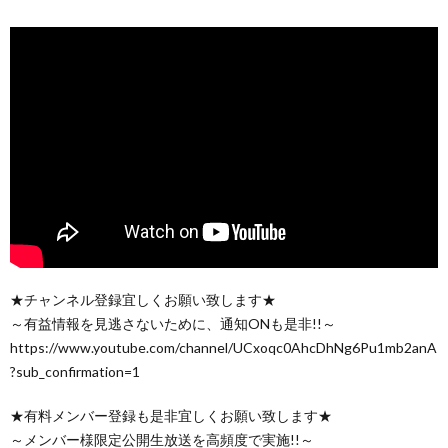
★チャンネル登録宜しくお願い致します★
～有益情報を見逃さないために、通知ONも是非!!～
https://www.youtube.com/channel/UCxoqc0AhcDhNg6Pu1mb2anA
?sub_confirmation=1
★有料メンバー登録も是非宜しくお願い致します★
～メンバー様限定公開生放送を高頻度で実施!!～