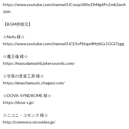
https://www.youtube.com/channel/UCxoqc0AhcDhNg6Pu1mb2anA
/join
【BGM拝借元】
☆Nofu 様☆
https://www.youtube.com/channel/UCESvPkhgx4Mz6Gs1GGi7ygg
☆魔王魂 様☆
https://maoudamashii.jokersounds.com/
☆甘茶の音楽工房 様☆
https://amachamusic.chagasi.com/
☆DOVA-SYNDROME 様☆
https://dova-s.jp/
☆ニコニ・コモンズ 様☆
http://commons.nicovideo.jp/