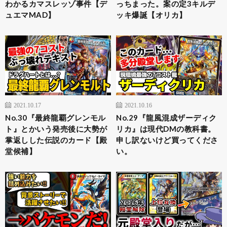
わかるカマスレッゾ事件【デ
っちまった。案の定3キルデ
ュエマMAD】
ッキ爆誕【オリカ】
2021.10.17
2021.10.16
No.30『最終龍覇グレンモル
No.29『龍風混成ザーディク
ト』とかいう発売後に大勢が
リカ』は現代DMの教科書。
掌返しした伝説のカード【殿
申し訳ないけど買ってくださ
堂候補】
い。