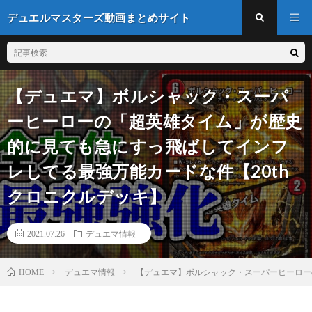
デュエルマスターズ動画まとめサイト
【デュエマ】ボルシャック・スーパ
ーヒーローの「超英雄タイム」が歴史
的に見ても急にすっ飛ばしてインフ
レしてる最強万能カードな件【20th
クロニクルデッキ】
2021.07.26
デュエマ情報
デュエマ情報
【デュエマ】ボルシャック・スーパーヒーロー
HOME