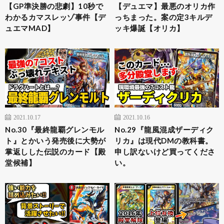
【GP準決勝の悲劇】10秒で
【デュエマ】最悪のオリカ作
わかるカマスレッゾ事件【デ
っちまった。案の定3キルデ
ュエマMAD】
ッキ爆誕【オリカ】
2021.10.17
2021.10.16
No.30『最終龍覇グレンモル
No.29『龍風混成ザーディク
ト』とかいう発売後に大勢が
リカ』は現代DMの教科書。
掌返しした伝説のカード【殿
申し訳ないけど買ってくださ
堂候補】
い。