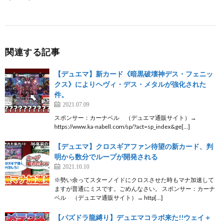
関連する記事
【デュエマ】新カード《暗黒破壊神デス・フェニッ
クス》によりヘヴィ・デス・メタルが強化された
件。
2021.07.09
スポンサー：カーナベル （デュエマ通販サイト）→
https://www.ka-nabell.com/sp/?act=sp_index&ge[…]
【デュエマ】クロスギアファン待望の新カード、判
明から数分でループが開発される
2021.10.10
※勢い余ってスターノイドにクロスさせた時もマナ加速して
ますが普通にミスです。ごめんなさい。 スポンサー：カーナ
ベル （デュエマ通販サイト）→ http[…]
【パズドラ龍縛り】デュエマコラボ来た!!ウェイ＋