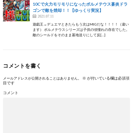
10Cで火力モリモリになったボルメテウス蒼炎ドラ
ゴンで敵を焼却！！【ゆっくり実況】
2021.07.11
遊戯王→デュエマときたらもう次はMtGだな！！！！（違い
ます） ボルメテウスシリーズは子供の頃憧れの存在でした。
敵のシールドをそのまま墓地送りにして反[…]
コメントを書く
※
が付いている欄は必須項
メールアドレスが公開されることはありません。
目です
コメント