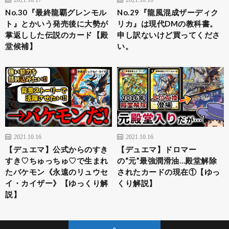
No.30『最終龍覇グレンモル
No.29『龍風混成ザーディク
ト』とかいう発売後に大勢が
リカ』は現代DMの教科書。
掌返しした伝説のカード【殿
申し訳ないけど買ってくださ
堂候補】
い。
2021.10.16
2021.10.16
【デュエマ】公式からのすき
【デュエマ】ドロマー
すき♡ちゅっちゅ♡で生まれ
の“元”最強潤滑油…殿堂解除
たバケモン《永遠のリュウセ
されたカードの現在①【ゆっ
イ・カイザー》【ゆっくり解
くり解説】
説】