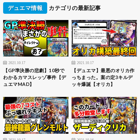
デュエマ情報
カテゴリの最新記事
2021.10.17
2021.10.17
【GP準決勝の悲劇】10秒で
【デュエマ】最悪のオリカ作
わかるカマスレッゾ事件【デ
っちまった。案の定3キルデ
ュエマMAD】
ッキ爆誕【オリカ】
2021.10.17
2021.10.16