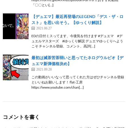
「〇〇とい[…]
【デュエマ】最近再登場のLEGEND「デス・ザ・ロ
スト」を思い出そう。【ゆっくり解説】
2021.06.27
EDの日付ミスってます、今後気を付けます #デュエマ #デ
ュエルマスターズ #ゆっくり解説 デュエマゆっくりへよう
こそ チャンネル登録、コメント、高評[…]
最初は滅茶苦茶弱いと思ってたネログウルピオ【デ
ュエマ新弾価格決め】
2021.09.28
この動画がいいなって思ってくれた方はぜひチャンネル登録
といいねお願いします！ flat-工房
https://www.youtube.com/chan[…]
コメントを書く