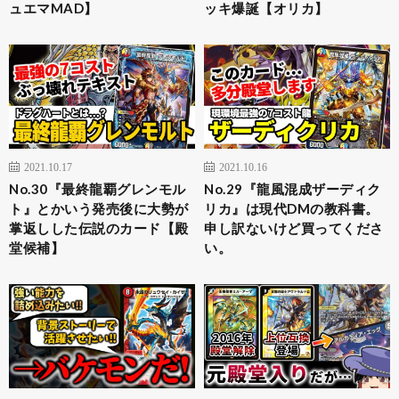
ュエマMAD】
ッキ爆誕【オリカ】
2021.10.17
2021.10.16
No.30『最終龍覇グレンモル
No.29『龍風混成ザーディク
ト』とかいう発売後に大勢が
リカ』は現代DMの教科書。
掌返しした伝説のカード【殿
申し訳ないけど買ってくださ
堂候補】
い。