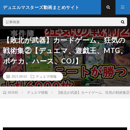
デュエルマスターズ動画まとめサイト
【敗北が武器】カードゲーム、狂気の
戦術集②【デュエマ、遊戯王、MTG、
ポケカ、ハース、COJ】
2021.09.03
デュエマ情報
デュエマ情報
【敗北が武器】カードゲーム、狂気の戦術集②
HOME