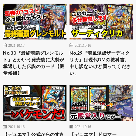
2021.10.17
2021.10.16
No.30『最終龍覇グレンモル
No.29『龍風混成ザーディク
ト』とかいう発売後に大勢が
リカ』は現代DMの教科書。
掌返しした伝説のカード【殿
申し訳ないけど買ってくださ
堂候補】
い。
2021.10.16
2021.10.16
【デュエマ】公式からのすき
【デュエマ】ドロマー