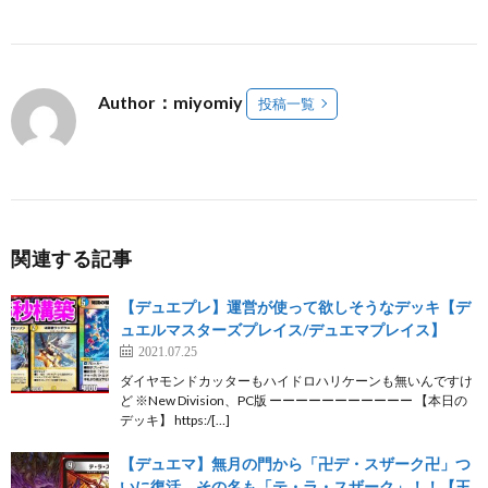
Author：miyomiy
投稿一覧
関連する記事
【デュエプレ】運営が使って欲しそうなデッキ【デ
ュエルマスターズプレイス/デュエマプレイス】
2021.07.25
ダイヤモンドカッターもハイドロハリケーンも無いんですけ
ど ※New Division、PC版 ーーーーーーーーーーー 【本日の
デッキ】 https:/[…]
【デュエマ】無月の門から「卍デ・スザーク卍」つ
いに復活。その名も「テ・ラ・スザーク」！！【王