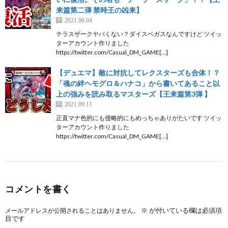
来篇第二弾 禁時王の凶来】
2021.06.04
テラスザークヤバくない？ダイスベガスなんですけど ツイッ
ターアカウント作りました
https://twitter.com/Casual_DM_GAME[…]
【デュエマ】敵に対抗してレクスターズも合体！？
「魂の絆ヘモグロ＆ハナコ」から書いてあること以
上の強みを読み取るマスターズ【王来篇第3弾 】
2021.09.11
正直マナ色的にも侵略的にもめっちゃありがたいです ツイッ
ターアカウント作りました
https://twitter.com/Casual_DM_GAME[…]
コメントを書く
※
が付いている欄は必須項
メールアドレスが公開されることはありません。
目です