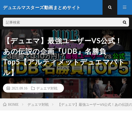
デュエルマスターズ動画まとめサイト
【デュエマ】最強ユーザーVS公式！
あの伝説の企画『UDB』名勝負
Top5【アルティメットデュエマバト
ル】
2021.09.16
デュエマ対戦
デュエマ対戦
【デュエマ】最強ユーザーVS公式！あの伝説の
HOME