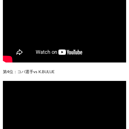
第4位：コバ選手vs K.BULUE