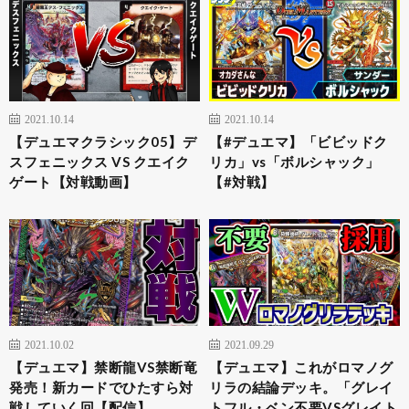
2021.10.14
2021.10.14
【デュエマクラシック05】デ
【#デュエマ】「ビビッドク
スフェニックス VS クエイク
リカ」vs「ボルシャック」
ゲート【対戦動画】
【#対戦】
2021.10.02
2021.09.29
【デュエマ】禁断龍VS禁断竜
【デュエマ】これがロマノグ
発売！新カードでひたすら対
リラの結論デッキ。「グレイ
戦していく回【配信】
トフル・ベン不要VSグレイト