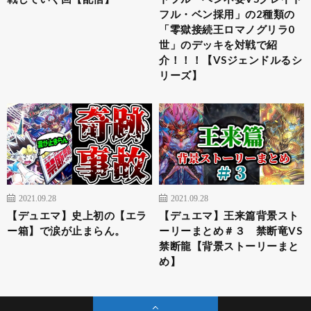
フル・ベン採用」の2種類の
「零獄接続王ロマノグリラ0
世」のデッキを対戦で紹
介！！！【VSジェンドルるシ
リーズ】
2021.09.28
2021.09.28
【デュエマ】史上初の【エラ
【デュエマ】王来篇背景スト
ー箱】で涙が止まらん。
ーリーまとめ＃３ 禁断竜VS
禁断龍【背景ストーリーまと
め】