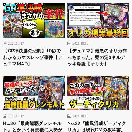
2021.10.17
2021.10.17
【GP準決勝の悲劇】10秒で
【デュエマ】最悪のオリカ作
わかるカマスレッゾ事件【デ
っちまった。案の定3キルデ
ュエマMAD】
ッキ爆誕【オリカ】
2021.10.17
2021.10.16
No.30『最終龍覇グレンモル
No.29『龍風混成ザーディク
ト』とかいう発売後に大勢が
リカ』は現代DMの教科書。