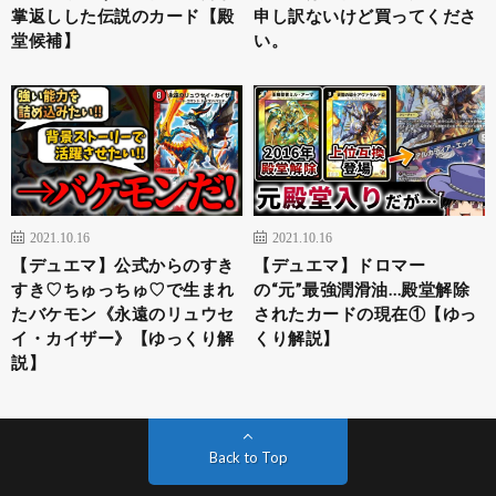
掌返しした伝説のカード【殿
申し訳ないけど買ってくださ
堂候補】
い。
2021.10.16
2021.10.16
【デュエマ】公式からのすき
【デュエマ】ドロマー
すき♡ちゅっちゅ♡で生まれ
の“元”最強潤滑油…殿堂解除
たバケモン《永遠のリュウセ
されたカードの現在①【ゆっ
イ・カイザー》【ゆっくり解
くり解説】
説】
Back to Top