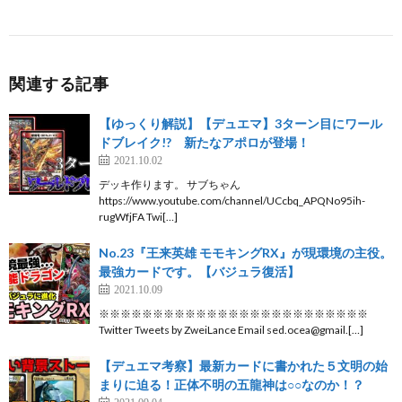
関連する記事
【ゆっくり解説】【デュエマ】3ターン目にワール
ドブレイク!? 新たなアポロが登場！
2021.10.02
デッキ作ります。 サブちゃん
https://www.youtube.com/channel/UCcbq_APQNo95ih-
rugWfjFA Twi[…]
No.23『王来英雄 モモキングRX』が現環境の主役。
最強カードです。【バジュラ復活】
2021.10.09
※※※※※※※※※※※※※※※※※※※※※※※※※
Twitter Tweets by ZweiLance Email sed.ocea@gmail.[…]
【デュエマ考察】最新カードに書かれた５文明の始
まりに迫る！正体不明の五龍神は○○なのか！？