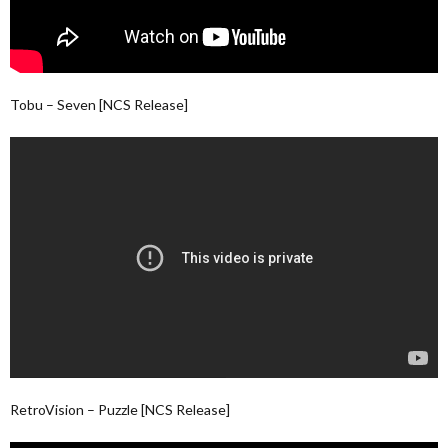
Tobu – Seven [NCS Release]
RetroVision – Puzzle [NCS Release]