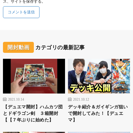
ス、サイトを保存する。
開封動画
カテゴリの最新記事
2021.10.14
2021.10.12
【デュエマ開封】ハムカツ団
デッキ紹介＆ガイギンガ狙い
とドギラゴン剣 ３箱開封
で開封してみた！【デュエ
【【７年ぶりに始めた】
マ】