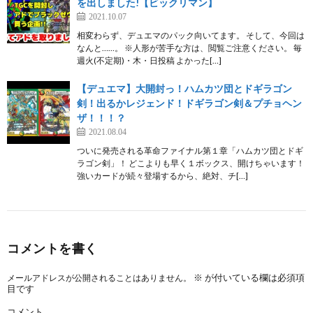
を出しました!【ビックリマン】
2021.10.07
相変わらず、デュエマのパック向いてます。 そして、今回は
なんと……。 ※人形が苦手な方は、閲覧ご注意ください。 毎
週火(不定期)・木・日投稿 よかった[…]
【デュエマ】大開封っ！ハムカツ団とドギラゴン
剣！出るかレジェンド！ドギラゴン剣＆プチョヘン
ザ！！！？
2021.08.04
ついに発売される革命ファイナル第１章「ハムカツ団とドギ
ラゴン剣」！ どこよりも早く１ボックス、開けちゃいます！
強いカードが続々登場するから、絶対、チ[…]
コメントを書く
※
が付いている欄は必須項
メールアドレスが公開されることはありません。
目です
コメント