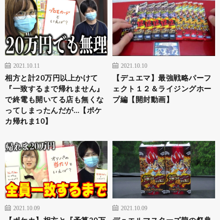
2021.10.11
2021.10.10
相方と計20万円以上かけて
【デュエマ】最強戦略パーフ
『一致するまで帰れません』
ェクト１２＆ライジングホー
で終電も開いてる店も無くな
プ編【開封動画】
ってしまったんだが…【ポケ
カ帰れま10】
2021.10.09
2021.10.09