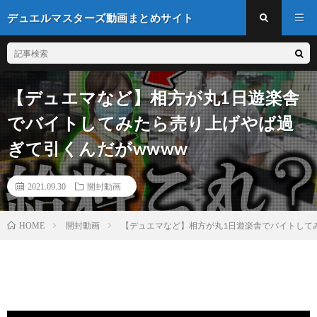
デュエルマスターズ動画まとめサイト
【デュエマなど】相方が丸1日遊楽舎
でバイトしてみたら売り上げやば過
ぎて引くんだがwwww
2021.09.30
開封動画
開封動画
【デュエマなど】相方が丸1日遊楽舎でバイトして
HOME