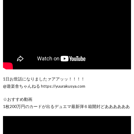
1日お世話になりましたァアアッッ！！！！
@遊楽舎ちゃんねる https://yuurakusya.com
☆おすすめ動画
1枚200万円のカードが出るデュエマ最新弾６箱開封どああああああ