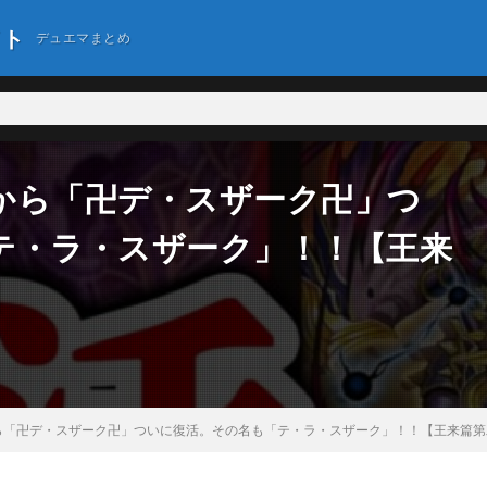
イト
デュエマまとめ
から「卍デ・スザーク卍」つ
テ・ラ・スザーク」！！【王来
】
ら「卍デ・スザーク卍」ついに復活。その名も「テ・ラ・スザーク」！！【王来篇第