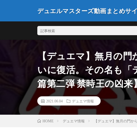
デュエルマスターズ動画まとめサ
【デュエマ】無月の門
いに復活。その名も「
篇第二弾 禁時王の凶来
2021.06.04
デュエマ情報
デュエマ情報
【デュエマ】無月の門か
HOME