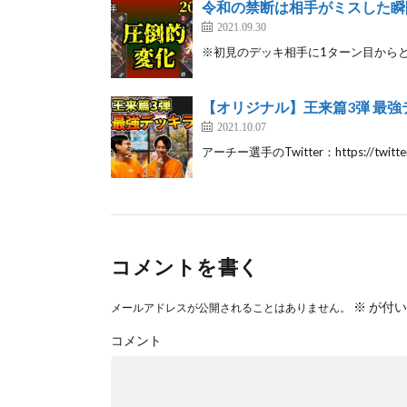
令和の禁断は相手がミスした瞬
2021.09.30
※初見のデッキ相手に1ターン目から
【オリジナル】王来篇3弾 最強
2021.10.07
アーチー選手のTwitter：https://twitter.
コメントを書く
※
が付い
メールアドレスが公開されることはありません。
コメント