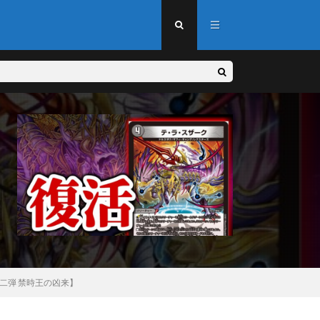
二弾 禁時王の凶来】